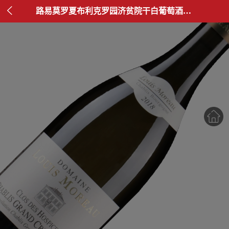

路易莫罗夏布利克罗园济贫院干白葡萄酒2018