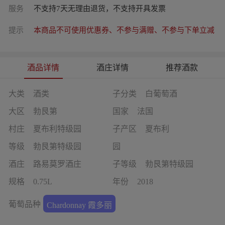
服务
不支持7天无理由退货，不支持开具发票
提示
本商品不可使用优惠券、不参与满赠、不参与下单立减
酒品详情
酒庄详情
推荐酒款
大类
酒类
子分类
白葡萄酒
大区
勃艮第
国家
法国
村庄
夏布利特级园
子产区
夏布利
等级
勃艮第特级园
园
酒庄
路易莫罗酒庄
子等级
勃艮第特级园
规格
0.75L
年份
2018
葡萄品种
Chardonnay 霞多丽