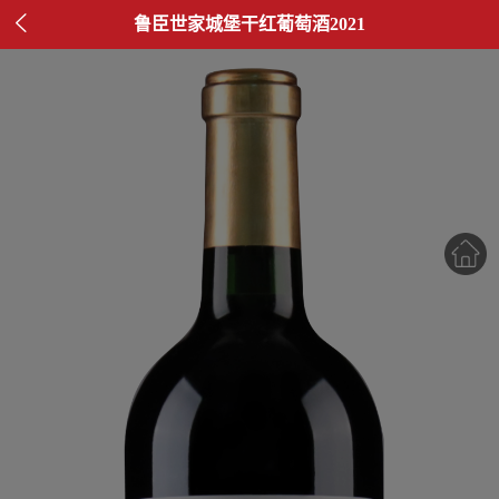

鲁臣世家城堡干红葡萄酒2021