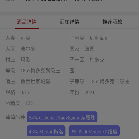
酒品详情
酒庄详情
推荐酒款
大类
酒类
子分类
红葡萄酒
大区
波尔多
国家
法国
村庄
玛歌
子产区
梅多克
等级
1855梅多克列级庄
园
酒庄
鲁臣世家城堡
子等级
1855梅多克二级庄
规格
0.75L
年份
2021
酒精度
13%
葡萄品种
54% Cabernet Sauvignon 赤霞珠
43% Merlot 梅洛
3% Petit Verdot 小维度