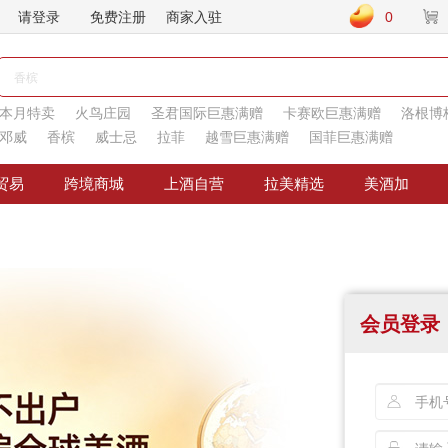
请登录
免费注册
商家入驻
0
本月特卖
火鸟庄园
圣君国际巨惠满赠
卡赛欧巨惠满赠
洛根博
邓威
香槟
威士忌
拉菲
越雪巨惠满赠
国菲巨惠满赠
贸易
跨境商城
上酒自营
拉美精选
美酒加
会员登录