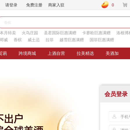
请登录
免费注册
商家入驻
0
本月特卖
火鸟庄园
圣君国际巨惠满赠
卡赛欧巨惠满赠
洛根博
邓威
香槟
威士忌
拉菲
越雪巨惠满赠
国菲巨惠满赠
贸易
跨境商城
上酒自营
拉美精选
美酒加
会员登录